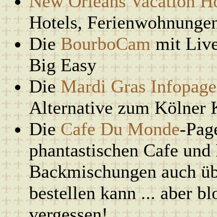
New Orleans Vacation Ho
Hotels, Ferienwohnungen
Die
BourboCam
mit Live
Big Easy
Die
Mardi Gras Infopage
Alternative zum Kölner 
Die
Cafe Du Monde
-Pag
phantastischen Cafe und 
Backmischungen auch übe
bestellen kann ... aber b
vergessen!