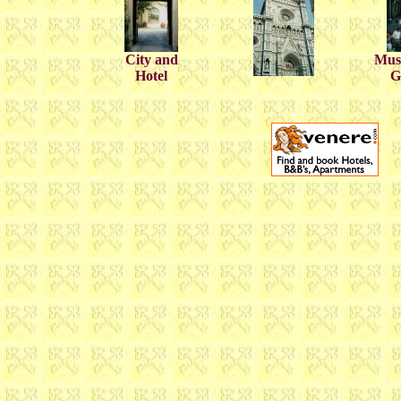
City and
Mus
Hotel
G